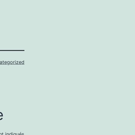
ategorized
e
nt indiqués