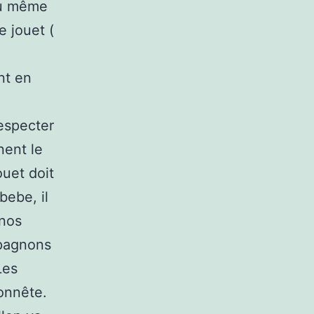
au même
e jouet (
e
nt en
respecter
nent le
ouet doit
bebe, il
 nos
mpagnons
Les
honnête.