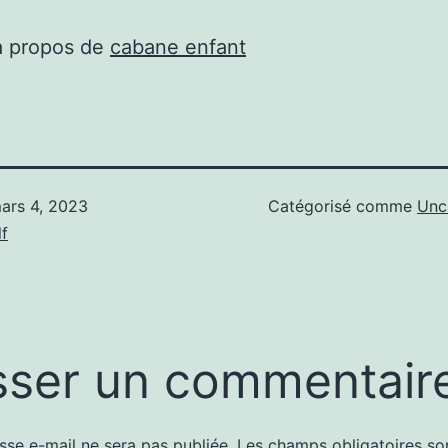
à propos de
cabane enfant
ars 4, 2023
Catégorisé comme
Unc
f
sser un commentair
sse e-mail ne sera pas publiée.
Les champs obligatoires so