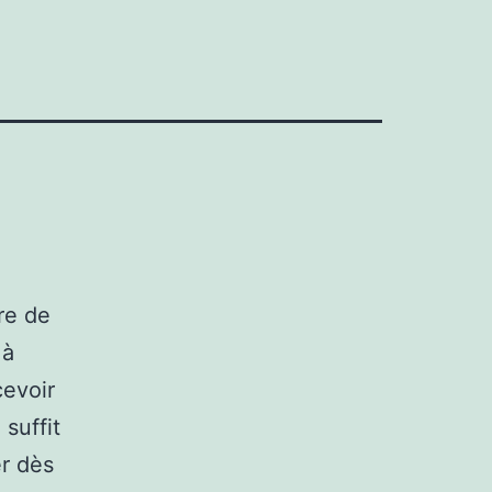
re de
 à
cevoir
suffit
er dès