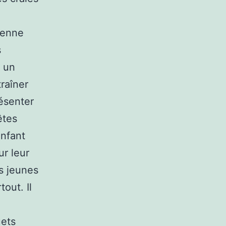
ienne
s
t un
raîner
résenter
êtes
enfant
ur leur
us jeunes
out. Il
uets