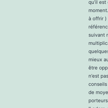
qu’il es
moment. 
à offrir
référenc
suivant 
multipli
quelques
mieux au
être opp
n’est pa
conseils
de moyen
porteurs