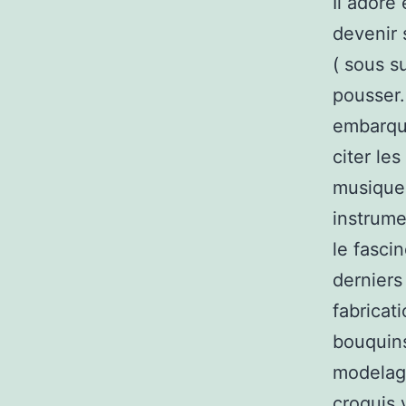
Il adore
devenir 
( sous s
pousser
embarque
citer le
musique 
instrume
le fasci
derniers
fabricat
bouquins
modelage
croquis 