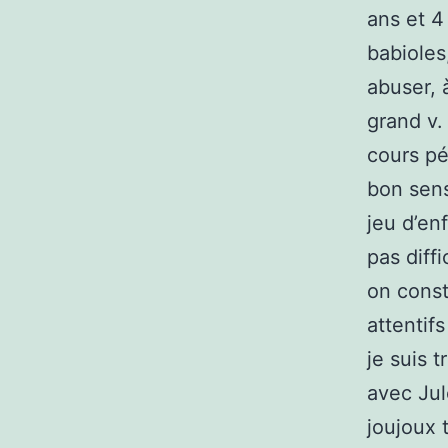
ans et 4
babioles
abuser, 
grand v. 
cours p
bon sens 
jeu d’en
pas diff
on const
attentif
je suis 
avec Jul
joujoux 