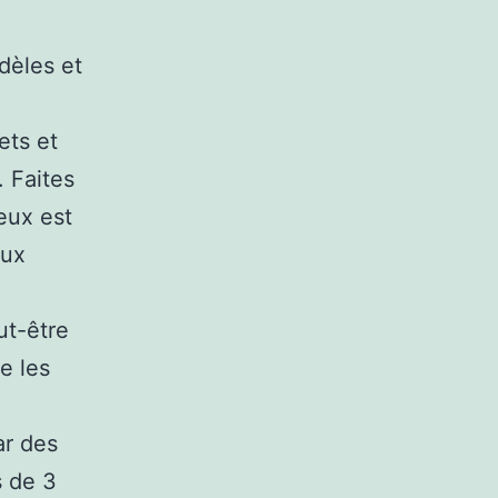
dèles et
ets et
. Faites
ieux est
eux
ut-être
e les
ar des
s de 3