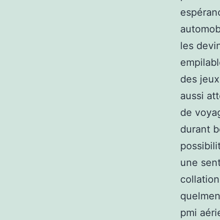
espéranc
automobi
les devi
empilabl
des jeux
aussi at
de voyag
durant b
possibil
une sent
collatio
quelmenu
pmi aéri