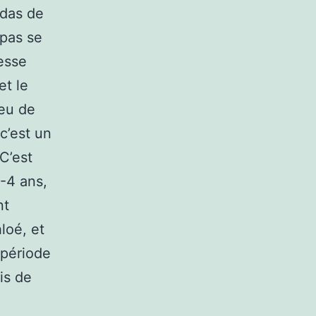
adas de
 pas se
esse
et le
eu de
 c’est un
 C’est
3-4 ans,
nt
loé, et
 période
is de