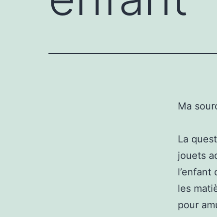
Ma sour
La quest
jouets a
l’enfant
les mati
pour amu