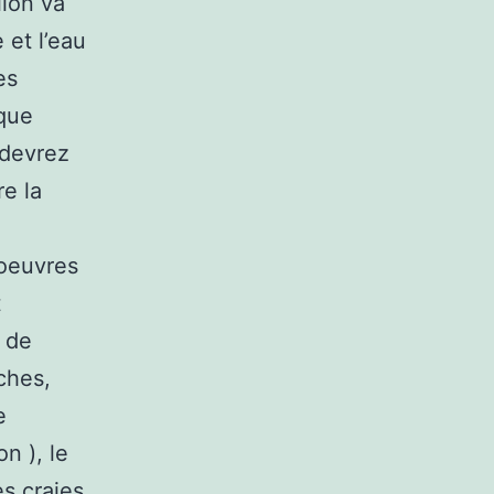
llon va
 et l’eau
es
que
 devrez
re la
 oeuvres
t
o de
ches,
e
n ), le
s craies