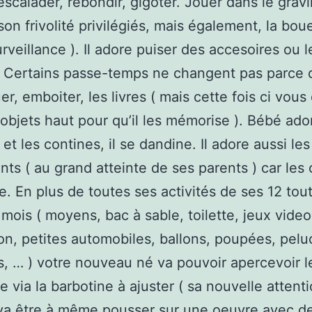
 escalader, rebondir, gigoter. Jouer dans le gravi
son frivolité privilégiés, mais également, la boue
urveillance ). Il adore puiser des accesoires ou l
. Certains passe-temps ne changent pas parce 
r, emboiter, les livres ( mais cette fois ci vous
s objets haut pour qu’il les mémorise ). Bébé ado
et les contines, il se dandine. Il adore aussi les
nts ( au grand atteinte de ses parents ) car les
ne. En plus de toutes ses activités de ses 12 tou
 mois ( moyens, bac à sable, toilette, jeux vide
ion, petites automobiles, ballons, poupées, pelu
, … ) votre nouveau né va pouvoir apercevoir l
 via la barbotine à ajuster ( sa nouvelle attentio
va être à même pousser sur une oeuvre avec de